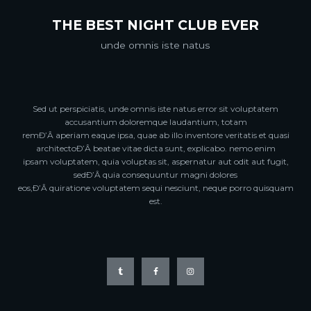
THE BEST NIGHT CLUB EVER
unde omnis iste natus
Sed ut perspiciatis, unde omnis iste natus error sit voluptatem
accusantium doloremque laudantium, totam
remÐ’Â aperiam eaque ipsa, quae ab illo inventore veritatis et quasi
architectoÐ’Â beatae vitae dicta sunt, explicabo. nemo enim
ipsam voluptatem, quia voluptas sit, aspernatur aut odit aut fugit,
sedÐ’Â quia consequuntur magni dolores
eos,Ð’Â quiratione voluptatem sequi nesciunt, neque porro quisquam
est.