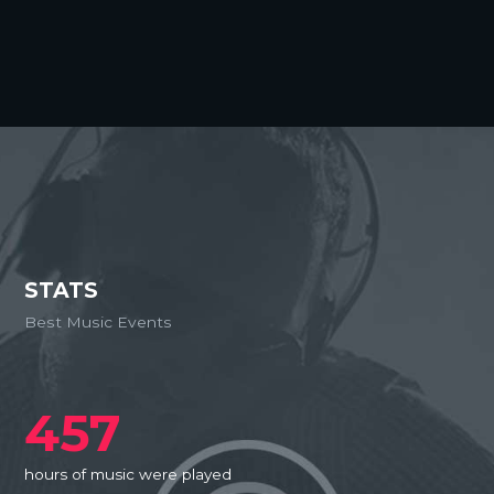
STATS
Best Music Events
457
hours of music were played