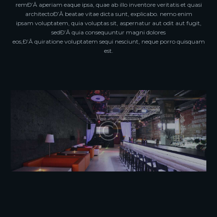
remÐ’Â aperiam eaque ipsa, quae ab illo inventore veritatis et quasi
architectoÐ’Â beatae vitae dicta sunt, explicabo. nemo enim
ipsam voluptatem, quia voluptas sit, aspernatur aut odit aut fugit,
sedÐ’Â quia consequuntur magni dolores
eos,Ð’Â quiratione voluptatem sequi nesciunt, neque porro quisquam
est.